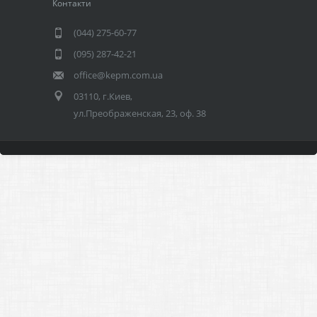
Контакти
(044) 275-60-77
(095) 287-42-21
office@kepm.com.ua
03110, г.Киев,
ул.Преображенская, 23, оф. 38